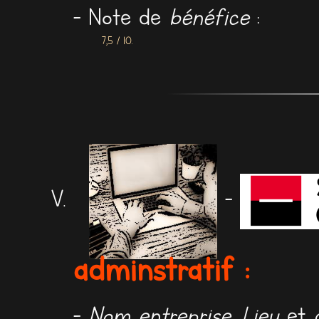
- Note de
bénéfice
:
7,5 / 10.
-
adminstratif :
-
Nom entreprise
,
Lieu
et