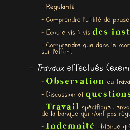
- Régularité.
- Comprendre l'utilité de pause
des ins
- Ecoute vis à vis
- Comprendre que dans le monde
sur l'effort.
-
Travaux
effectués (exemp
Observation
-
du travai
question
- Discussion et
Travail
-
spécifique : envo
de la banque qui n'ont pas régu
Indemnité
-
obtenue grâc