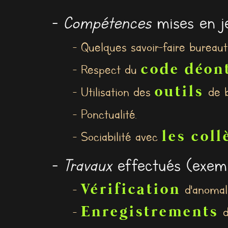
-
Compétences
mises en je
- Quelques savoir-faire bureaut
code déon
- Respect du
outils
- Utilisation des
de b
- Ponctualité.
les col
- Sociabilité avec
-
Travaux
effectués (exemp
Vérification
-
d'anomali
Enregistrements
-
d