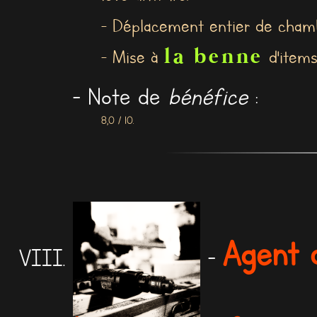
- Déplacement entier de chambr
la benne
- Mise à
d'items
- Note de
bénéfice
:
8,0 / 10.
Agent 
-