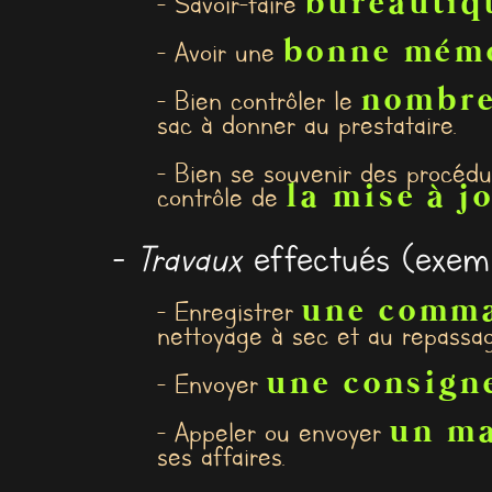
bureautiq
- Savoir-faire
bonne mém
- Avoir une
nombre
- Bien contrôler le
sac à donner au prestataire.
- Bien se souvenir des procéd
la mise à j
contrôle de
-
Travaux
effectués (exemp
une comm
- Enregistrer
nettoyage à sec et au repassag
une consign
- Envoyer
un ma
- Appeler ou envoyer
ses affaires.