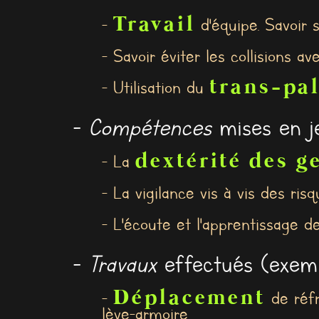
Travail
-
d'équipe. Savoir 
- Savoir éviter les collisions a
trans-pal
- Utilisation du
-
Compétences
mises en je
dextérité des g
- La
- La vigilance vis à vis des risq
- L'écoute et l'apprentissage d
-
Travaux
effectués (exemp
Déplacement
-
de réfr
lève-armoire.