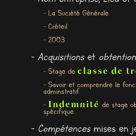
- La Société Générale.
- Créteil.
- 2003.
-
Acquisitions
et
obtention
classe de t
- Stage de
- Savoir et comprendre le fon
adminstratif.
Indemnité
-
de stage obt
spécifique.
-
Compétences
mises en je