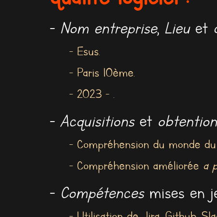
-
Nom entreprise
,
Lieu
et
- Esus.
- Paris 10ème.
- 2023 - .
-
Acquisitions
et
obtention
- Compréhension du monde du t
- Compréhension améliorée
a p
-
Compétences
mises en je
- Utilisation de Jira, Github, Sla