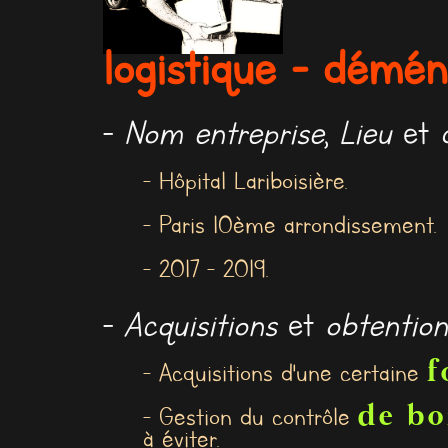
logistique - démé
-
Nom entreprise
,
Lieu
et
- Hôpital Lariboisière.
- Paris 10ème arrondissement.
- 2017 - 2019.
-
Acquisitions
et
obtention
f
- Acquisitions d'une certaine
de b
- Gestion du contrôle
à éviter.