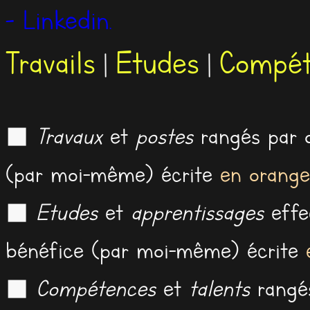
- Linkedin.
Travails
Etudes
Compét
|
|
◼
Travaux
et
postes
rangés par o
(par moi-même) écrite
en orange
◼
Etudes
et
apprentissages
effe
bénéfice (par moi-même) écrite
◼
Compétences
et
talents
rangés