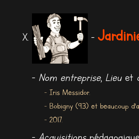
Jardini
-
-
Nom entreprise
,
Lieu
et
- Iris Messidor.
- Bobigny (93) et beaucoup d'a
- 2017.
-
Acquisitions
pédagogique