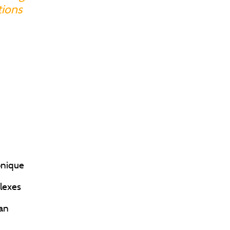
tions
onique
lexes
an