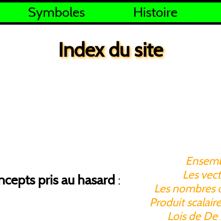
Symboles
Histoire
Index du site
Ensemb
Les vec
cepts pris au hasard
:
Les nombres 
Produit scalai
Lois de De