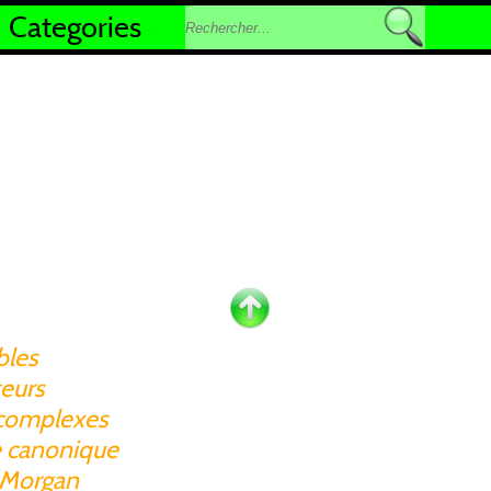
Categories
les
teurs
complexes
re canonique
 Morgan